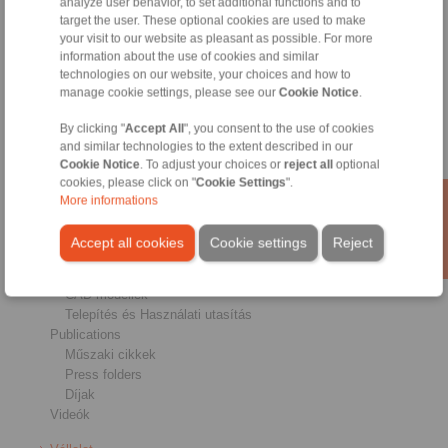
analyze user behavior, to set additional functions and to
Fékek
target the user. These optional cookies are used to make
Tengelykötések
your visit to our website as pleasant as possible. For more
information about the use of cookies and similar
Heavy-Duty Couplings
technologies on our website, your choices and how to
Industrial Couplings
manage cookie settings, please see our
Cookie Notice
.
Precision Couplings
Precíziós befogók
By clicking "
Accept All
", you consent to the use of cookies
RCS® Remote Control Systems
and similar technologies to the extent described in our
Cookie Notice
. To adjust your choices or
reject all
optional
Ágazatok
cookies, please click on "
Cookie Settings
".
More informations
Service
Letöltések
Accept all cookies
Cookie settings
Reject
Termékkatalógusok
Brossúrák
CAD modellek
Telepítés és Használati utasítás
Publications
Műszaki cikkek
Press folders
Díjak
Videók