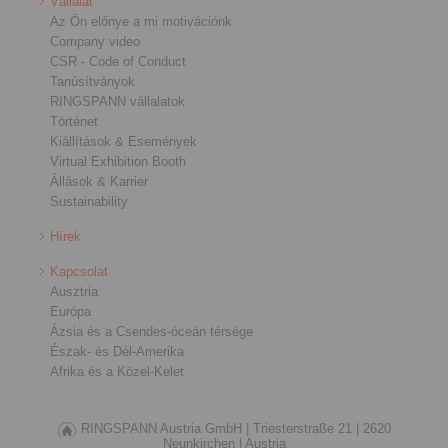
Vállalat
Az Ön előnye a mi motivációnk
Company video
CSR - Code of Conduct
Tanúsítványok
RINGSPANN vállalatok
Történet
Kiállítások & Események
Virtual Exhibition Booth
Állások & Karrier
Sustainability
Hírek
Kapcsolat
Ausztria
Európa
Ázsia és a Csendes-óceán térsége
Észak- és Dél-Amerika
Afrika és a Közel-Kelet
RINGSPANN Austria GmbH |
Triesterstraße 21 |
2620
Neunkirchen |
Austria