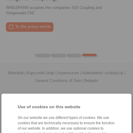
RINGSPANN acquires the companies StS Coupling and
Steigerwald CNC
To the press article
To the video
To the coupling tool
To the press article
Weboldal
|
Kapcsolati űrlap
|
Impresszum
|
Adatvédelmi szabályzat
|
General Conditions of Sale
|
Belépés
Use of cookies on this website
On our website we use different types of cookies. We use
Termékek
cookies that are technically necessary to ensure the function
Áttekintés
of our website. In addition, we use optional cookies to
Szabadonfutók