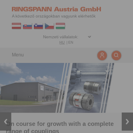
A következő országokban vagyunk elérhetők
HU
|
EN
Menu
On course for growth with a complete
range of couplings